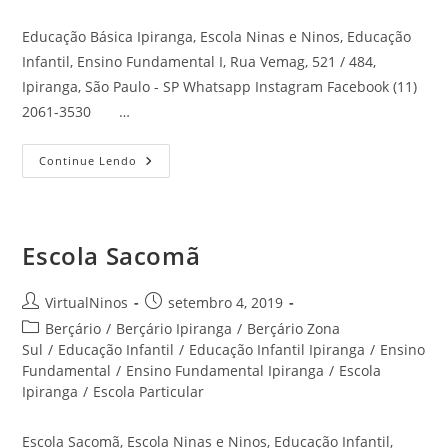
Educação Básica Ipiranga, Escola Ninas e Ninos, Educação
Infantil, Ensino Fundamental I, Rua Vemag, 521 / 484,
Ipiranga, São Paulo - SP Whatsapp Instagram Facebook (11)
2061-3530 …
Educação
Continue Lendo
Básica
Ipiranga
Escola Sacomã
Autor
Post
VirtualNinos
setembro 4, 2019
do
publicado:
Categoria
Berçário
/
Berçário Ipiranga
/
Berçário Zona
post:
do
Sul
/
Educação Infantil
/
Educação Infantil Ipiranga
/
Ensino
post:
Fundamental
/
Ensino Fundamental Ipiranga
/
Escola
Ipiranga
/
Escola Particular
Escola Sacomã, Escola Ninas e Ninos, Educação Infantil,