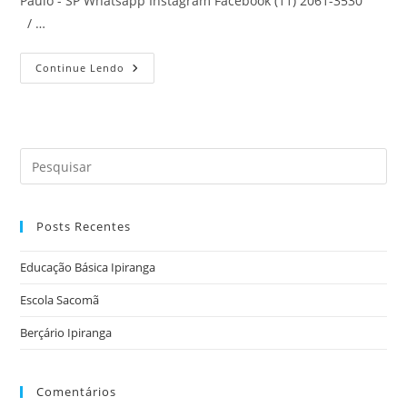
Paulo - SP Whatsapp Instagram Facebook (11) 2061-3530
/ …
Berçário
Continue Lendo
Ipiranga
Pre
a
tec
Posts Recentes
“Es
par
Educação Básica Ipiranga
fec
o
Escola Sacomã
pai
Berçário Ipiranga
de
pes
Comentários