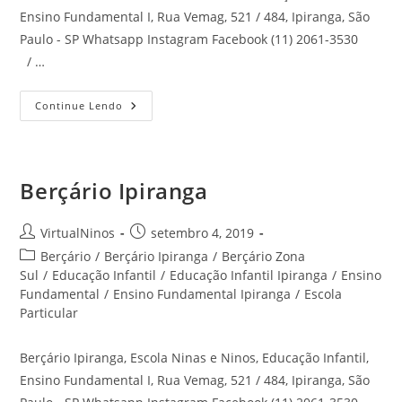
Ensino Fundamental I, Rua Vemag, 521 / 484, Ipiranga, São
Paulo - SP Whatsapp Instagram Facebook (11) 2061-3530
/ …
Escola
Continue Lendo
Sacomã
Berçário Ipiranga
Autor
Post
VirtualNinos
setembro 4, 2019
do
publicado:
Categoria
Berçário
/
Berçário Ipiranga
/
Berçário Zona
post:
do
Sul
/
Educação Infantil
/
Educação Infantil Ipiranga
/
Ensino
post:
Fundamental
/
Ensino Fundamental Ipiranga
/
Escola
Particular
Berçário Ipiranga, Escola Ninas e Ninos, Educação Infantil,
Ensino Fundamental I, Rua Vemag, 521 / 484, Ipiranga, São