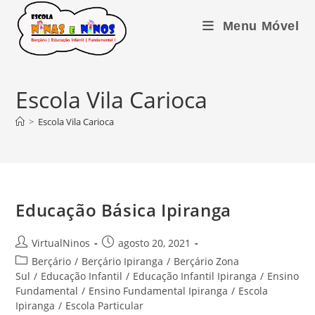
Ir
para
Menu Móvel
o
conteúdo
Escola Vila Carioca
>
Escola Vila Carioca
Educação Básica Ipiranga
Autor
Post
VirtualNinos
agosto 20, 2021
do
publicado:
Categoria
Berçário
/
Berçário Ipiranga
/
Berçário Zona
post:
do
Sul
/
Educação Infantil
/
Educação Infantil Ipiranga
/
Ensino
post:
Fundamental
/
Ensino Fundamental Ipiranga
/
Escola
Ipiranga
/
Escola Particular