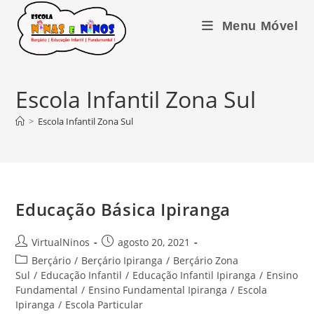
Ir
para
Menu Móvel
o
conteúdo
Escola Infantil Zona Sul
>
Escola Infantil Zona Sul
Educação Básica Ipiranga
Autor
Post
VirtualNinos
agosto 20, 2021
do
publicado:
Categoria
Berçário
/
Berçário Ipiranga
/
Berçário Zona
post:
do
Sul
/
Educação Infantil
/
Educação Infantil Ipiranga
/
Ensino
post:
Fundamental
/
Ensino Fundamental Ipiranga
/
Escola
Ipiranga
/
Escola Particular