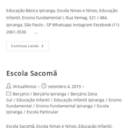
Educação Básica Ipiranga, Escola Ninas e Ninos, Educação
Infantil, Ensino Fundamental I, Rua Vemag, 521 / 484,
Ipiranga, São Paulo - SP Whatsapp Instagram Facebook (11)
2061-3530 …
Educação
Continue Lendo
Básica
Ipiranga
Escola Sacomã
Autor
Post
VirtualNinos
setembro 4, 2019
do
publicado:
Categoria
Berçário
/
Berçário Ipiranga
/
Berçário Zona
post:
do
Sul
/
Educação Infantil
/
Educação Infantil Ipiranga
/
Ensino
post:
Fundamental
/
Ensino Fundamental Ipiranga
/
Escola
Ipiranga
/
Escola Particular
Escola Sacomã, Escola Ninas e Ninos, Educação Infantil,