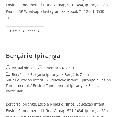
Ensino Fundamental I, Rua Vemag, 521 / 484, Ipiranga, São
Paulo - SP Whatsapp Instagram Facebook (11) 2061-3530
/ …
Escola
Continue Lendo
Sacomã
Berçário Ipiranga
Autor
Post
VirtualNinos
setembro 4, 2019
do
publicado:
Categoria
Berçário
/
Berçário Ipiranga
/
Berçário Zona
post:
do
Sul
/
Educação Infantil
/
Educação Infantil Ipiranga
/
Ensino
post:
Fundamental
/
Ensino Fundamental Ipiranga
/
Escola
Particular
Berçário Ipiranga, Escola Ninas e Ninos, Educação Infantil,
Ensino Fundamental I, Rua Vemag, 521 / 484, Ipiranga, São