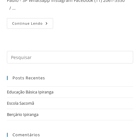
Paulo - SP Whatsapp Instagram Facebook (11) 2061-3530
/ …
Berçário
Continue Lendo
Ipiranga
Pre
a
tec
Posts Recentes
“Es
par
Educação Básica Ipiranga
fec
o
Escola Sacomã
pai
Berçário Ipiranga
de
pes
Comentários