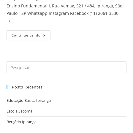
Ensino Fundamental I, Rua Vemag, 521 / 484, Ipiranga, São
Paulo - SP Whatsapp Instagram Facebook (11) 2061-3530
/ …
Berçário
Continue Lendo
Ipiranga
Pre
a
tec
Posts Recentes
“Es
par
Educação Básica Ipiranga
fec
o
Escola Sacomã
pai
Berçário Ipiranga
de
pes