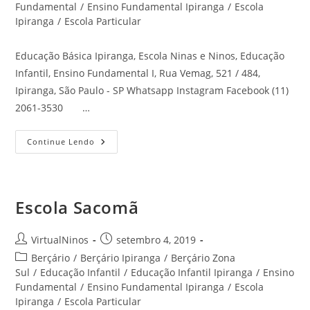
post:
Fundamental
/
Ensino Fundamental Ipiranga
/
Escola
Ipiranga
/
Escola Particular
Educação Básica Ipiranga, Escola Ninas e Ninos, Educação
Infantil, Ensino Fundamental I, Rua Vemag, 521 / 484,
Ipiranga, São Paulo - SP Whatsapp Instagram Facebook (11)
2061-3530 …
Educação
Continue Lendo
Básica
Ipiranga
Escola Sacomã
Autor
Post
VirtualNinos
setembro 4, 2019
do
publicado:
Categoria
Berçário
/
Berçário Ipiranga
/
Berçário Zona
post:
do
Sul
/
Educação Infantil
/
Educação Infantil Ipiranga
/
Ensino
post:
Fundamental
/
Ensino Fundamental Ipiranga
/
Escola
Ipiranga
/
Escola Particular