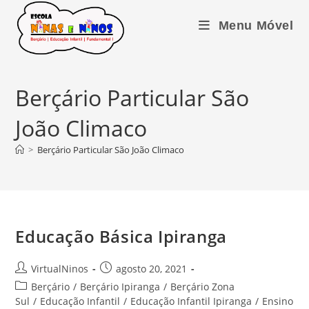
Ir
para
Menu Móvel
o
conteúdo
Berçário Particular São
João Climaco
>
Berçário Particular São João Climaco
Educação Básica Ipiranga
Autor
Post
VirtualNinos
agosto 20, 2021
do
publicado:
Categoria
Berçário
/
Berçário Ipiranga
/
Berçário Zona
post:
do
Sul
/
Educação Infantil
/
Educação Infantil Ipiranga
/
Ensino