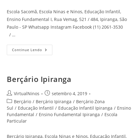
Escola Sacomã, Escola Ninas e Ninos, Educação Infantil,
Ensino Fundamental I, Rua Vemag, 521 / 484, Ipiranga, São
Paulo - SP Whatsapp Instagram Facebook (11) 2061-3530
/ …
Escola
Continue Lendo
Sacomã
Berçário Ipiranga
Autor
Post
VirtualNinos
setembro 4, 2019
do
publicado:
Categoria
Berçário
/
Berçário Ipiranga
/
Berçário Zona
post:
do
Sul
/
Educação Infantil
/
Educação Infantil Ipiranga
/
Ensino
post:
Fundamental
/
Ensino Fundamental Ipiranga
/
Escola
Particular
Berçário Ipiranga, Escola Ninas e Ninos, Educação Infantil,