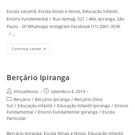
Escola Sacomã, Escola Ninas e Ninos, Educação Infantil,
Ensino Fundamental I, Rua Vemag, 521 / 484, Ipiranga, São
Paulo - SP Whatsapp Instagram Facebook (11) 2061-3530
/ …
Escola
Continue Lendo
Sacomã
Berçário Ipiranga
Autor
Post
VirtualNinos
setembro 4, 2019
do
publicado:
Categoria
Berçário
/
Berçário Ipiranga
/
Berçário Zona
post:
do
Sul
/
Educação Infantil
/
Educação Infantil Ipiranga
/
Ensino
post:
Fundamental
/
Ensino Fundamental Ipiranga
/
Escola
Particular
Berçário Ipiranga, Escola Ninas e Ninos, Educação Infantil,