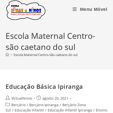
Ir
para
Menu Móvel
o
conteúdo
Escola Maternal Centro-
são caetano do sul
>
Escola Maternal Centro-são caetano do sul
Educação Básica Ipiranga
Autor
Post
VirtualNinos
agosto 20, 2021
do
publicado:
Categoria
Berçário
/
Berçário Ipiranga
/
Berçário Zona
post:
do
Sul
/
Educação Infantil
/
Educação Infantil Ipiranga
/
Ensino