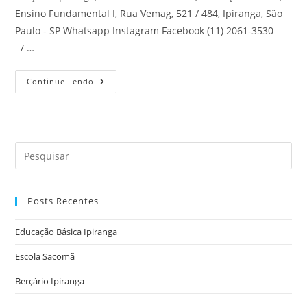
Ensino Fundamental I, Rua Vemag, 521 / 484, Ipiranga, São
Paulo - SP Whatsapp Instagram Facebook (11) 2061-3530
/ …
Berçário
Continue Lendo
Ipiranga
Pre
a
tec
Posts Recentes
“Es
par
Educação Básica Ipiranga
fec
o
Escola Sacomã
pai
Berçário Ipiranga
de
pes