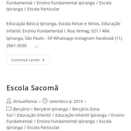
post:
Fundamental
/
Ensino Fundamental Ipiranga
/
Escola
Ipiranga
/
Escola Particular
Educação Básica Ipiranga, Escola Ninas e Ninos, Educação
Infantil, Ensino Fundamental I, Rua Vemag, 521 / 484,
Ipiranga, São Paulo - SP Whatsapp Instagram Facebook (11)
2061-3530 …
Educação
Continue Lendo
Básica
Ipiranga
Escola Sacomã
Autor
Post
VirtualNinos
setembro 4, 2019
do
publicado:
Categoria
Berçário
/
Berçário Ipiranga
/
Berçário Zona
post:
do
Sul
/
Educação Infantil
/
Educação Infantil Ipiranga
/
Ensino
post:
Fundamental
/
Ensino Fundamental Ipiranga
/
Escola
Ipiranga
/
Escola Particular